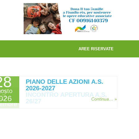
AREE RISERVATE
28
PIANO DELLE AZIONI A.S.
2026-2027
3
osto
INCONTRO APERTURA A.S.
026
Continua…
»
26/27
tembre
026
Continua…
»