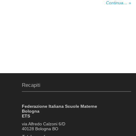
Continua…
»
Recapiti
Federazione Italiana Scuole Materne
Bologna
ETS
via Alfredo Calzoni 6/D
40128 Bologna BO