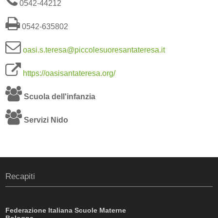
0542-44212
0542-635802
oasi.s.teresa@piccolesuoresantateresa.it
https://oasisantateresa.org/
Scuola dell'infanzia
Servizi Nido
Recapiti
Federazione Italiana Scuole Materne
Bologna