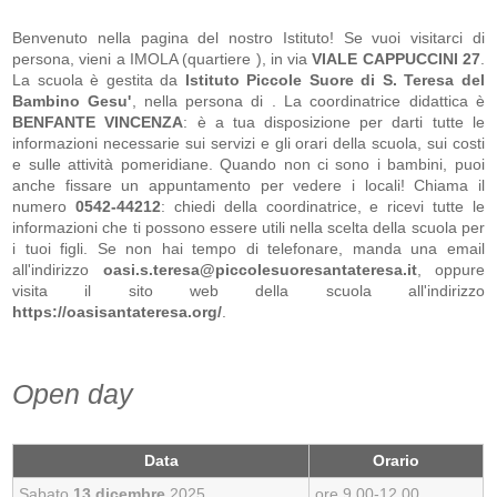
Benvenuto nella pagina del nostro Istituto! Se vuoi visitarci di
persona, vieni a IMOLA (quartiere ), in via
VIALE CAPPUCCINI 27
.
La scuola
è gestita da
Istituto Piccole Suore di S. Teresa del
Bambino Gesu'
, nella persona di
. La coordinatrice didattica è
BENFANTE VINCENZA
: è a tua disposizione per darti tutte le
informazioni necessarie sui servizi e gli orari della scuola, sui costi
e sulle attività pomeridiane. Quando non ci sono i bambini, puoi
anche fissare un appuntamento per vedere i locali! Chiama il
numero
0542-44212
: chiedi della coordinatrice, e ricevi tutte le
informazioni che ti possono essere utili nella scelta della scuola per
i tuoi figli. Se non hai tempo di telefonare, manda una email
all'indirizzo
oasi.s.teresa@piccolesuoresantateresa.it
, oppure
visita il sito web della scuola all'indirizzo
https://oasisantateresa.org/
.
Open day
Data
Orario
Sabato
13 dicembre
2025
ore 9.00-12.00