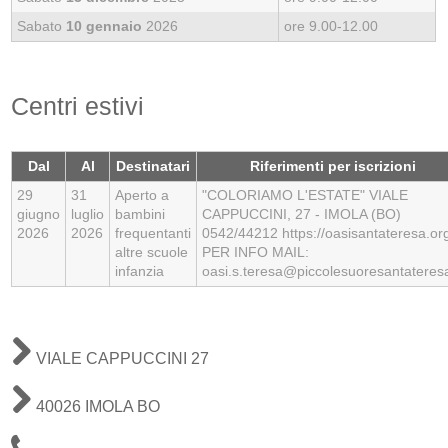
Sabato
10 gennaio
2026
ore 9.00-12.00
Centri estivi
Dal
Al
Destinatari
Riferimenti per iscrizioni
29
31
Aperto a
"COLORIAMO L'ESTATE" VIALE
giugno
luglio
bambini
CAPPUCCINI, 27 - IMOLA (BO)
2026
2026
frequentanti
0542/44212 https://oasisantateresa.or
altre scuole
PER INFO MAIL:
infanzia
oasi.s.teresa@piccolesuoresantateresa
VIALE CAPPUCCINI 27
40026 IMOLA BO