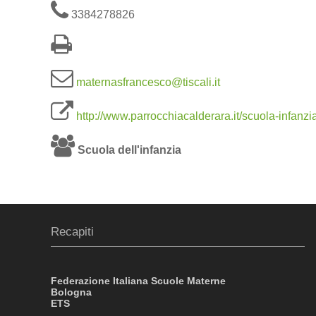
3384278826
maternasfrancesco@tiscali.it
http://www.parrocchiacalderara.it/scuola-infanzi
Scuola dell'infanzia
Recapiti
Federazione Italiana Scuole Materne
Bologna
ETS