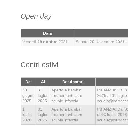
Open day
Data
Venerdì
29 ottobre
2021
Sabato 20 Novembre 2021 - S
Centri estivi
Dal
Al
Destinatari
30
31
Aperto a bambini
INFANZIA: Dal 30 
giugno
luglio
frequentanti altre
2025 al 31 lugl
2025
2025
scuole infanzia
scuola@parrocchi
1
31
Aperto a bambini
INFANZIA: Dal 01 
luglio
luglio
frequentanti altre
al 03 luglio 20
2026
2026
scuole infanzia
scuola@parrocchi