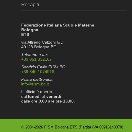
Recapiti
Federazione Italiana Scuole Materne
Bologna
ETS
via Alfredo Calzoni 6/D
40128 Bologna BO
Telefono e fax:
+39 051 332167
Servizio Civile FISM BO:
+39 340 1074916
Posta elettronica:
info@fism.bo.it
L'ufficio è aperto
dal
lunedì
al
venerdì
dalle ore
9.00
alle ore
13.00
.
© 2004-2026 FISM Bologna ETS (Partita IVA 00916140379)