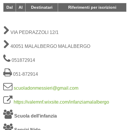
Dal
Al
Destinatari
Riferimenti per iscrizioni
VIA PEDRAZZOLI 12/1
40051 MALALBERGO MALALBERGO
051872914
051-872914
scuoladonmessieri@gmail.com
https://valemnf.wixsite.com/infanziamalalbergo
Scuola dell'infanzia
Servizi Nido