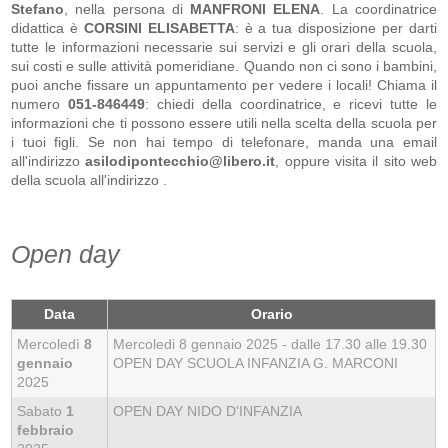
Stefano
, nella persona di
MANFRONI ELENA
. La coordinatrice
didattica è
CORSINI ELISABETTA
: è a tua disposizione per darti
tutte le informazioni necessarie sui servizi e gli orari della scuola,
sui costi e sulle attività pomeridiane. Quando non ci sono i bambini,
puoi anche fissare un appuntamento per vedere i locali! Chiama il
numero
051-846449
: chiedi della coordinatrice, e ricevi tutte le
informazioni che ti possono essere utili nella scelta della scuola per
i tuoi figli. Se non hai tempo di telefonare, manda una email
all'indirizzo
asilodipontecchio@libero.it
, oppure visita il sito web
della scuola all'indirizzo
.
Open day
Data
Orario
Mercoledì
8
Mercoledi 8 gennaio 2025 - dalle 17.30 alle 19.30
gennaio
OPEN DAY SCUOLA INFANZIA G. MARCONI
2025
Sabato
1
OPEN DAY NIDO D'INFANZIA
febbraio