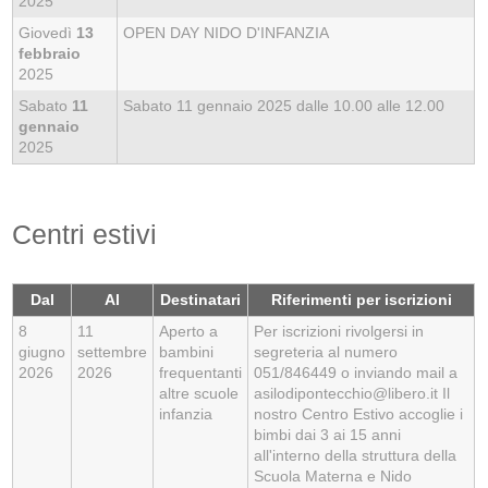
2025
Giovedì
13
OPEN DAY NIDO D'INFANZIA
febbraio
2025
Sabato
11
Sabato 11 gennaio 2025 dalle 10.00 alle 12.00
gennaio
2025
Centri estivi
Dal
Al
Destinatari
Riferimenti per iscrizioni
8
11
Aperto a
Per iscrizioni rivolgersi in
giugno
settembre
bambini
segreteria al numero
2026
2026
frequentanti
051/846449 o inviando mail a
altre scuole
asilodipontecchio@libero.it Il
infanzia
nostro Centro Estivo accoglie i
bimbi dai 3 ai 15 anni
all'interno della struttura della
Scuola Materna e Nido