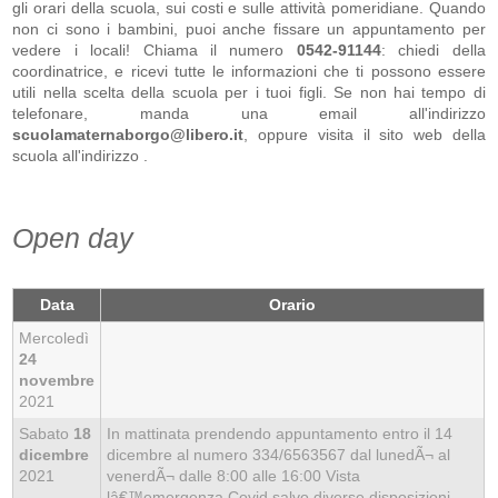
gli orari della scuola, sui costi e sulle attività pomeridiane. Quando
non ci sono i bambini, puoi anche fissare un appuntamento per
vedere i locali! Chiama il numero
0542-91144
: chiedi della
coordinatrice, e ricevi tutte le informazioni che ti possono essere
utili nella scelta della scuola per i tuoi figli. Se non hai tempo di
telefonare, manda una email all'indirizzo
scuolamaternaborgo@libero.it
, oppure visita il sito web della
scuola all'indirizzo
.
Open day
Data
Orario
Mercoledì
24
novembre
2021
Sabato
18
In mattinata prendendo appuntamento entro il 14
dicembre
dicembre al numero 334/6563567 dal lunedÃ¬ al
2021
venerdÃ¬ dalle 8:00 alle 16:00 Vista
lâ€™emergenza Covid,salvo diverse disposizioni,