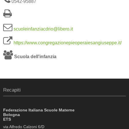
0542-95887
scuoleinfanziacdrio@libero.it
https://www.congregazionepieoperaiesangiuseppe.it/
Scuola dell'infanzia
Recapiti
Federazione Italiana Scuole Materne
Bologna
ETS
via Alfredo Calzoni 6/D