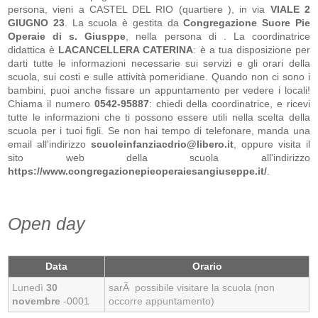
persona, vieni a CASTEL DEL RIO (quartiere ), in via
VIALE 2
GIUGNO 23
. La scuola
è gestita da
Congregazione Suore Pie
Operaie di s. Giusppe
, nella persona di
. La coordinatrice
didattica è
LACANCELLERA CATERINA
: è a tua disposizione per
darti tutte le informazioni necessarie sui servizi e gli orari della
scuola, sui costi e sulle attività pomeridiane. Quando non ci sono i
bambini, puoi anche fissare un appuntamento per vedere i locali!
Chiama il numero
0542-95887
: chiedi della coordinatrice, e ricevi
tutte le informazioni che ti possono essere utili nella scelta della
scuola per i tuoi figli. Se non hai tempo di telefonare, manda una
email all'indirizzo
scuoleinfanziacdrio@libero.it
, oppure visita il
sito web della scuola all'indirizzo
https://www.congregazionepieoperaiesangiuseppe.it/
.
Open day
Data
Orario
Lunedì
30
sarÃ possibile visitare la scuola (non
novembre
-0001
occorre appuntamento)