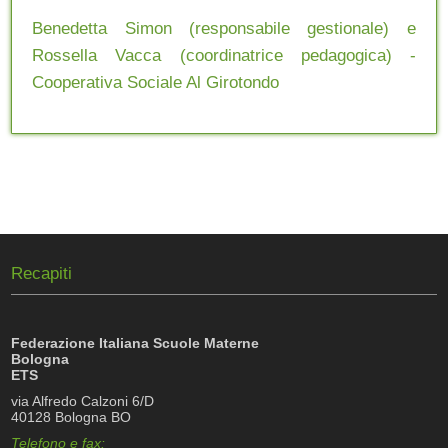
Benedetta Simon (responsabile gestionale) e
Rossella Vacca (coordinatrice pedagogica) -
Cooperativa Sociale Al Girotondo
Recapiti
Federazione Italiana Scuole Materne
Bologna
ETS
via Alfredo Calzoni 6/D
40128 Bologna BO
Telefono e fax: