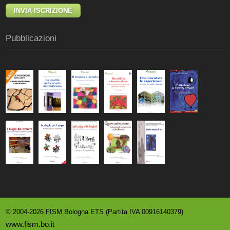
Pubblicazioni
© 2004-2026 FISM Bologna ETS (Partita IVA 00916140379)
www.fism.bo.it