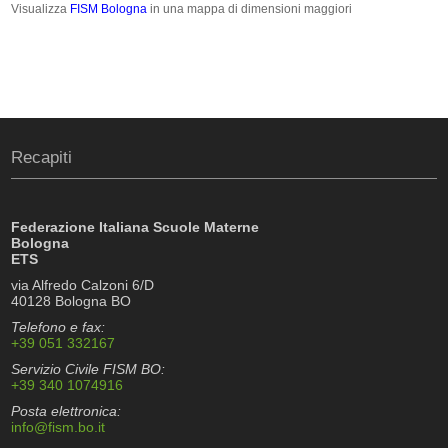
Visualizza
FISM Bologna
in una mappa di dimensioni maggiori
Recapiti
Federazione Italiana Scuole Materne
Bologna
ETS
via Alfredo Calzoni 6/D
40128 Bologna BO
Telefono e fax:
+39 051 332167
Servizio Civile FISM BO:
+39 340 1074916
Posta elettronica:
info@fism.bo.it