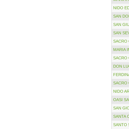
NIDO E
SAN DO
SAN GI
SAN SE
SACRO
MARIA 
SACRO
DON LU
FERDIN
SACRO
NIDO A
OASI S
SAN GI
SANTA 
SANTO 