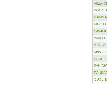
VILLA C
DON VI
MAMMA 
NIDO L
CAVALI
AMICI D
A. RAM
Nido A
PROF. F
SAN GI
FONDAZ
GUGLIE