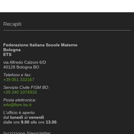
Recapiti
Federazione Italiana Scuole Materne
Bologna
ETS
via Alfredo Calzoni 6/D
40128 Bologna BO
Telefono e fax:
+39 051 332167
Servizio Civile FISM BO:
+39 340 1074916
Posta elettronica:
info@fism.bo.it
L'ufficio è aperto
dal
lunedì
al
venerdì
dalle ore
9.00
alle ore
13.00
.
Iscrizione
Newsletter