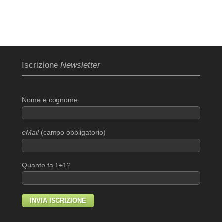
Iscrizione
Newsletter
Nome e cognome
eMail
(campo obbligatorio)
Quanto fa 1+1?