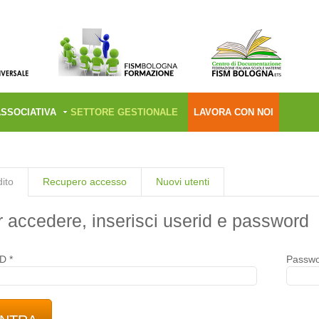
ASSOCIATIVA
SETTORE GESTIONALE
LAVORA CON NOI
ito
Recupero accesso
Nuovi utenti
 accedere, inserisci userid e password
ID
*
Passw