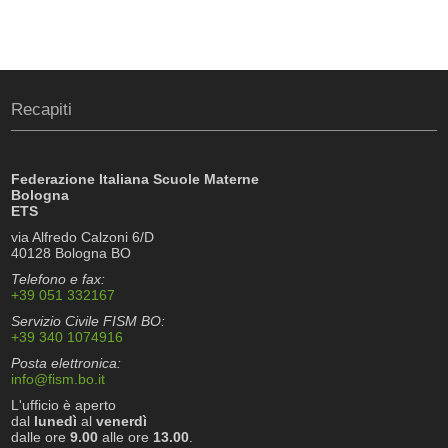
Recapiti
Federazione Italiana Scuole Materne
Bologna
ETS
via Alfredo Calzoni 6/D
40128 Bologna BO
Telefono e fax:
+39 051 332167
Servizio Civile FISM BO:
+39 340 1074916
Posta elettronica:
info@fism.bo.it
L'ufficio è aperto
dal
lunedì
al
venerdì
dalle ore
9.00
alle ore
13.00
.