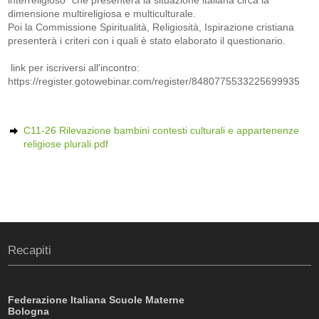
interreligioso" che presenterà la situazione italiana circa la
dimensione multireligiosa e multiculturale.
Poi la Commissione Spiritualità, Religiosità, Ispirazione cristiana
presenterà i criteri con i quali è stato elaborato il questionario.
link per iscriversi all'incontro:
https://register.gotowebinar.com/register/8480775533225699935
C11-26 Rilevazione bambini contesti culturali e appartenenze
religiose plurali.pdf
Recapiti
Federazione Italiana Scuole Materne
Bologna