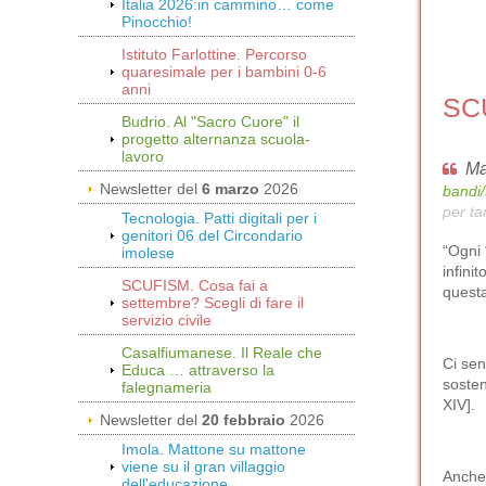
Italia 2026:in cammino… come
Pinocchio!
Istituto Farlottine. Percorso
quaresimale per i bambini 0-6
anni
SCU
Budrio. Al "Sacro Cuore" il
progetto alternanza scuola-
lavoro
Ma
Newsletter del
6 marzo
2026
bandi/
per ta
Tecnologia. Patti digitali per i
genitori 06 del Circondario
“Ogni 
imolese
infini
SCUFISM. Cosa fai a
questa
settembre? Scegli di fare il
servizio civile
Casalfiumanese. Il Reale che
Ci sen
Educa … attraverso la
sosten
falegnameria
XIV].
Newsletter del
20 febbraio
2026
Imola. Mattone su mattone
viene su il gran villaggio
Anche 
dell'educazione