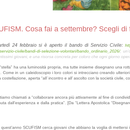
FISM. Cosa fai a settembre? Scegli di far
rtedì 24 febbraio si è aperto il bando di Servizio Civile:
ht
servizio-civile/bandi-di-selezione-volontari/bando_ordinario_2026/
, un’
ntissimi giovani, e una risorsa concreta per coloro che ogni giorno ope
“stella” ha una luminosità propria, ma tutte insieme disegnano una rotta.
to. Come in un caleidoscopio i loro colori si intrecciano creando ulteri
 costellazione, aperta “all’ incontro e all’ ascolto con la società civile, c
tiamo chiamati a “collaborare ancora più attivamente al fine di condivide
uta dall’esperienza e dalla pratica”. [Da “Lettera Apostolica “Dise
quest’anno SCUFISM cerca giovani che abbiano la voglia di mettersi in 