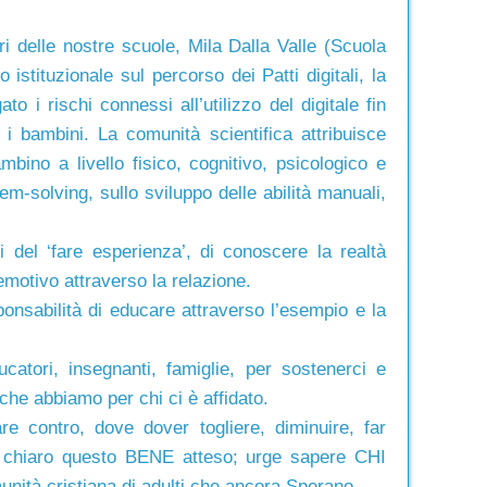
i delle nostre scuole, Mila Dalla Valle (Scuola
istituzionale sul percorso dei Patti digitali, la
 i rischi connessi all’utilizzo del digitale fin
e i bambini. La comunità scientifica attribuisce
mbino a livello fisico, cognitivo, psicologico e
lem-solving, sullo sviluppo delle abilità manuali,
 del ‘fare esperienza’, di conoscere la realtà
 emotivo attraverso la relazione.
onsabilità di educare attraverso l’esempio e la
ucatori, insegnanti, famiglie, per sostenerci e
che abbiamo per chi ci è affidato.
re contro, dove dover togliere, diminuire, far
ver chiaro questo BENE atteso; urge sapere CHI
omunità cristiana di adulti che ancora Sperano.