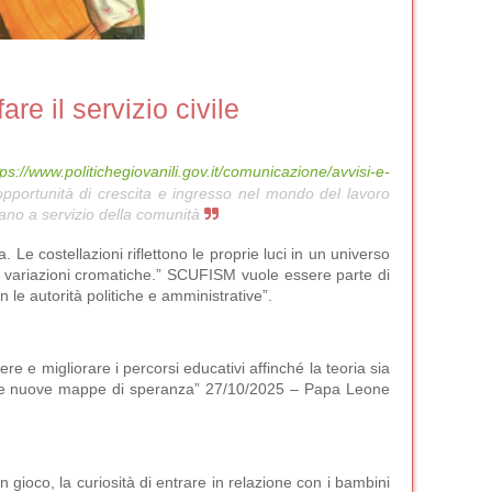
e il servizio civile
tps://www.politichegiovanili.gov.it/comunicazione/avvisi-e-
opportunità di crescita e ingresso nel mondo del lavoro
rano a servizio della comunità
 Le costellazioni riflettono le proprie luci in un universo
ori variazioni cromatiche.” SCUFISM vuole essere parte di
on le autorità politiche e amministrative”.
re e migliorare i percorsi educativi affinché la teoria sia
gnare nuove mappe di speranza” 27/10/2025 – Papa Leone
gioco, la curiosità di entrare in relazione con i bambini