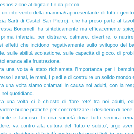
a esposizione al digitale fin da piccoli.
un intervento della mamma/rappresentante di tutti i genitor
zia Sarti di Castel San Pietro), che ha preso parte al tavolo 
ressa Bonomelli ha sinteticamente ma efficacemente spiegato
 prima infanzia, per distrarre, calmare, divertire, o nutrir
si effetti che incidono negativamente sullo sviluppo del ba
le, sulle abilità scolastiche, sulle capacità di gioco, di prob
 tolleranza alla frustrazione.
a una volta è stato richiamata l’importanza per i bambini
verso i sensi, le mani, i piedi e di costruire un solido mondo
a una volta siamo chiamati in causa noi adulti, con la resp
’ nel quotidiano.
a una volta ci è chiesto di ‘fare rete’ tra noi adulti, ed
videre buone pratiche per concretizzare il desiderio di bene 
fficile e faticoso. In una società dove tutto sembra rema
dere, va contro alla cultura del ‘tutto e subito’, urge a
nde al desiderio di felicità nostro e dei nostri figli, in una c