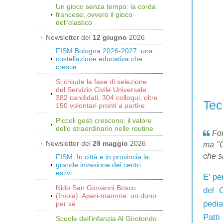
Un gioco senza tempo: la corda
francese, ovvero il gioco
dell’elastico
Newsletter del
12 giugno
2026
FISM Bologna 2026-2027: una
costellazione educativa che
cresce
Si chiude la fase di selezione
del Servizio Civile Universale:
382 candidati, 304 colloqui, oltre
Tec
150 volontari pronti a partire
Piccoli gesti crescono: il valore
dello straordinario nelle routine
For
Newsletter del
29 maggio
2026
ma "C
che s
FISM. In città e in provincia la
grande invasione dei centri
estivi
E’ pe
Nido San Giovanni Bosco
del 
(Imola). Aperi-mamme: un dono
pedia
per sé
Patti
Scuole dell’infanzia Al Girotondo