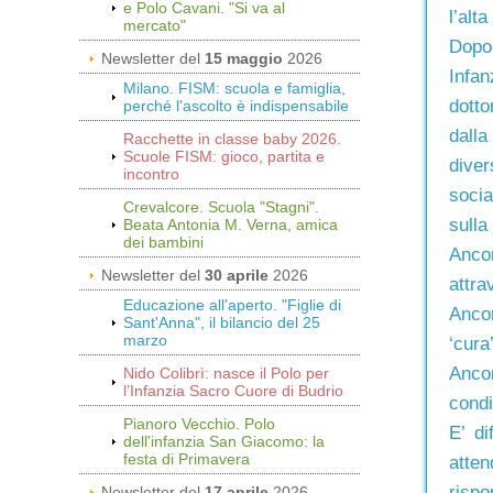
e Polo Cavani. "Si va al
l’alt
mercato"
Dopo 
Newsletter del
15 maggio
2026
Infan
Milano. FISM: scuola e famiglia,
dotto
perché l'ascolto è indispensabile
dalla
Racchette in classe baby 2026.
Scuole FISM: gioco, partita e
diver
incontro
socia
Crevalcore. Scuola "Stagni".
sulla
Beata Antonia M. Verna, amica
dei bambini
Ancor
Newsletter del
30 aprile
2026
attra
Educazione all'aperto. "Figlie di
Ancor
Sant'Anna", il bilancio del 25
marzo
‘cura
Ancor
Nido Colibrì: nasce il Polo per
l’Infanzia Sacro Cuore di Budrio
condi
Pianoro Vecchio. Polo
E’ di
dell'infanzia San Giacomo: la
festa di Primavera
atten
rispo
Newsletter del
17 aprile
2026