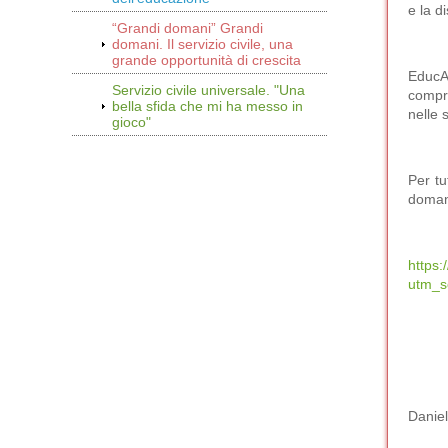
e la d
“Grandi domani” Grandi
domani. Il servizio civile, una
grande opportunità di crescita
EducA
Servizio civile universale. "Una
compre
bella sfida che mi ha messo in
nelle 
gioco"
Per tu
doma
https
utm_s
Danie