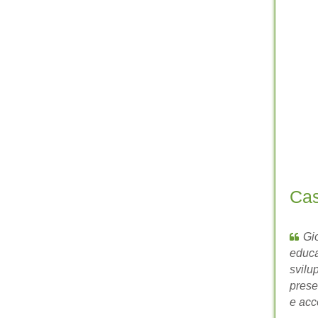
Cas
Gi
educa
svilu
prese
e acce