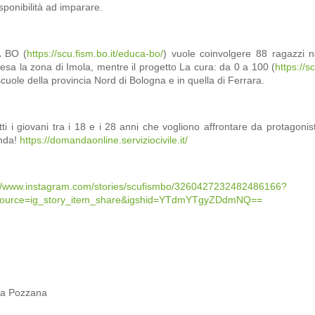
isponibilità ad imparare.
 BO (
https://scu.fism.bo.it/educa-bo/
) vuole coinvolgere 88 ragazzi n
sa la zona di Imola, mentre il progetto La cura: da 0 a 100 (
https://s
scuole della provincia Nord di Bologna e in quella di Ferrara.
tti i giovani tra i 18 e i 28 anni che vogliono affrontare da protagonist
nda!
https://domandaonline.serviziocivile.it/
://www.instagram.com/stories/scufismbo/3260427232482486166?
ource=ig_story_item_share&igshid=YTdmYTgyZDdmNQ==
la Pozzana