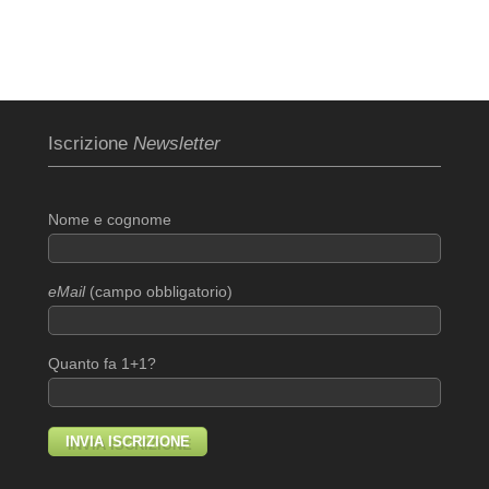
Iscrizione
Newsletter
Nome e cognome
eMail
(campo obbligatorio)
Quanto fa 1+1?