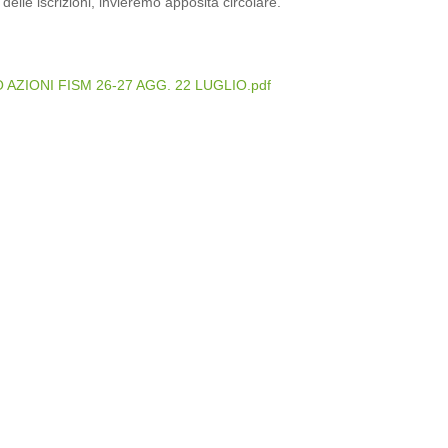
 delle iscrizioni, invieremo apposita circolare.
 AZIONI FISM 26-27 AGG. 22 LUGLIO.pdf