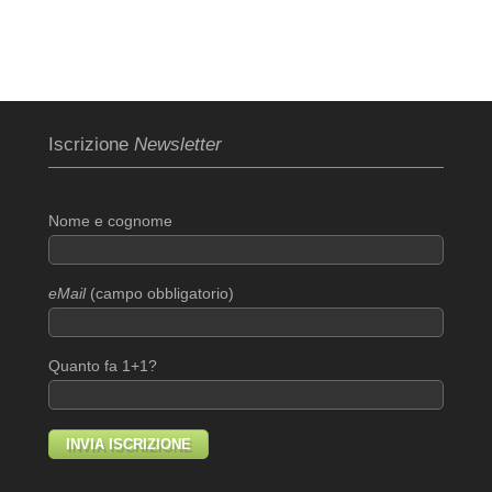
Iscrizione
Newsletter
Nome e cognome
eMail
(campo obbligatorio)
Quanto fa 1+1?