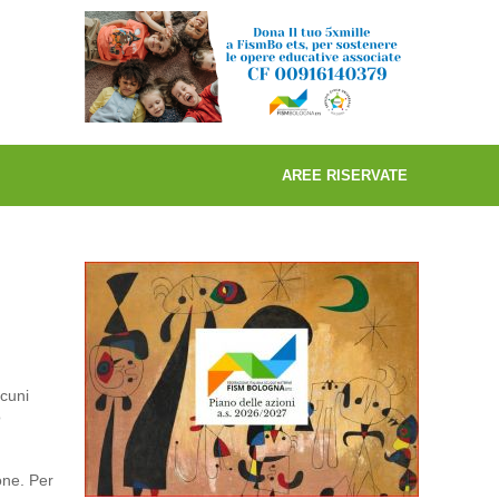
AREE RISERVATE
lcuni
o
one. Per